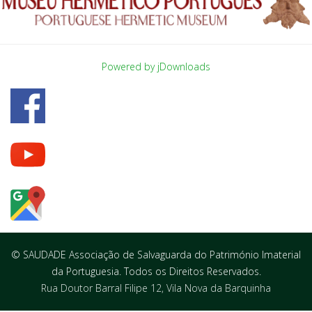
Powered by jDownloads
© SAUDADE Associação de Salvaguarda do Património Imaterial
da Portuguesia. Todos os Direitos Reservados.
Rua Doutor Barral Filipe 12, Vila Nova da Barquinha