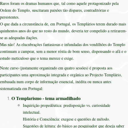
Raros foram os dramas humanos que, tal como aquele protagonizado pela
Ordem do Templo, suscitaram paixões tão díspares, contraditórias e
persistentes.
O que dada a circunstância de, em Portugal, os Templários terem durado mais
quinhentos anos do que no resto do mundo, deveria ter compelido a retirarem-
se as adequadas ilações.
Mas não! As elucubrações fantasiosas e infundadas dos vendilhões do Templo
continuam a campear, sem a menor réstia de bom senso, dispensando o afã e o
estudo meticuloso que o tema merece e exige.
Neste curso (justamente organizado em quatro sessões) é proposta aos
participantes uma aproximação integrada e orgânica ao Projecto Templário,
embasada num corpo de informação essencial, inédita ou nunca antes
sistematizada em Portugal:
O Templarismo - tema armadilhado
Inquirição propedêutica: predisposição vs. curiosidade
intelectual.
História e Consciência: exegese e questões de método.
Sugestões de leitura: do básico ao pesquisador que deseja saber