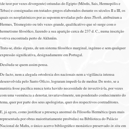
(de teor por vezes divergente) oriundas do Egipto (Mênfis, Sais, Hermopólis e
Tebas) e consignadas em tratados gregos elaborados durante os séculos II a III, os
quais os neoplatónicos por as suporem reveladas pelo deus
Thoth
, atribuíram a
Hermes, Trismegisto ou três vezes grande, qualificativo que só surge com o
hermetismo filosófico, fazendo a sua aparição cerca de 237 d. C., numa inscrição
votiva encontrada perto de Akhmîm.
Trata-se, dirão alguns, de um sistema filosófico marginal, ingénuo e sem qualquer
expressão significativa, designadamente em Portugal.
Desiluda-se quem assim pensa.
De facto, nem a alegada ortodoxia dos nacionais nem a vigilância intensa
desenvolvida pelo Santo Ofício, lograram impedi-la de medrar. De resto, se a
matéria fosse pacífica nunca teria havido necessidade de invectivá-la, por vezes
com uma veemência a denotar, invariavelmente, um ponderado conhecimento do
tema, quer por parte dos seus apologistas, quer dos respectivos contraditores.
E, já agora, como justificar a presença anormal da Filosofia Hermética (para mais
representada por obras maioritariamente proibidas) na Biblioteca do Palácio
Nacional de Mafra, o único acervo bibliográfico monástico preservado
in situ
em