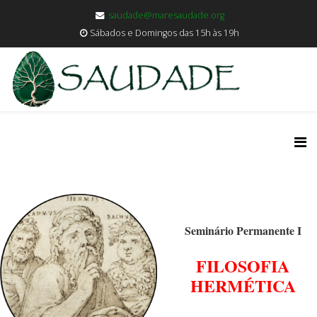
saudade@maresaudade.org
Sábados e Domingos das 15h às 19h
Seminário Permanente I
FILOSOFIA
HERMÉTICA