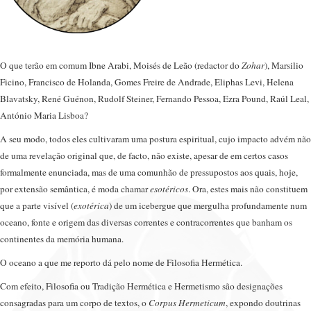
O que terão em comum Ibne Arabi, Moisés de Leão (redactor do
Zohar
), Marsilio
Ficino, Francisco de Holanda, Gomes Freire de Andrade, Eliphas Levi, Helena
Blavatsky, René Guénon, Rudolf Steiner, Fernando Pessoa, Ezra Pound, Raúl Leal,
António Maria Lisboa?
A seu modo, todos eles cultivaram uma postura espiritual, cujo impacto advém não
de uma revelação original que, de facto, não existe, apesar de em certos casos
formalmente enunciada, mas de uma comunhão de pressupostos aos quais, hoje,
por extensão semântica, é moda chamar
esotéricos
. Ora, estes mais não constituem
que a parte visível (
exotérica
) de um icebergue que mergulha profundamente num
oceano, fonte e origem das diversas correntes e contracorrentes que banham os
continentes da memória humana.
O oceano a que me reporto dá pelo nome de Filosofia Hermética.
Com efeito, Filosofia ou Tradição Hermética e Hermetismo são designações
consagradas para um corpo de textos, o
Corpus Hermeticum
, expondo doutrinas