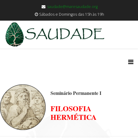
saudade@maresaudade.org
Sábados e Domingos das 15h às 19h
Seminário Permanente I
FILOSOFIA
HERMÉTICA