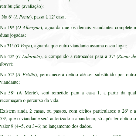
retribuição (avaliação):
Na 6ª (
A Ponte
), passa à 12ª casa;
Na 19ª (
O Albergue
), aguarda que os demais viandantes complete
duas jogadas;
Na 31ª (
O Poço
), aguarda que outro viandante assuma o seu lugar;
Na 42ª (
O Labirinto
), é compelido a retroceder para a 37ª (
Ramo de
flores
);
Na 52ª (
A Prisão
), permanecerá detido até ser substituído por outr
viandante;
Na 58ª (A Morte), será remetido para a casa 1, a partir da qual
recomeçará o percurso da vida.
Existem ainda 2 casas, ou passos, com efeitos particulares: a 26ª e a
53ª, que o viandante será autorizado a abandonar, só após ter obtido o
valor 9 (4+5, ou 3+6) no lançamento dos dados.