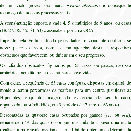
de um ciclo (noves fora, nada =
Vazio absoluto
) e consequent
recomeço de todos os processos vitais.
A (trans)mutação suposta a cada 4, 5 e múltiplos de 9 anos, ou casas
(18, 27, 36, 45, 54, 63) é assinalada por uma OCA.
Impelido pela Fortuna ditada pelos dados, o viandante confronta-se
nesse palco da vida, com as contingências desta e respectivos
obstáculos que favorecem, ou dificultam o seu progresso.
Os referidos obstáculos, figurados por 63 casas, ou passos, não são
arbitrários, nem tão pouco, os números envolvidos.
Com efeito, a sequência de 63 casas contíguas, dispostas em espiral, de
molde a serem percorridas da periferia para um centro, justificava-as
Hipócrates, enquanto imagem da existência do ser humano,
organizada, ou subdividida, em 9 períodos de 7 anos (= 63 anos).
Descontadas as quatorze casas ocupadas por gansos (
oie
, ou
oca
)
remanescem 49, das quais 6 obrigam o viandante a pagar uma multa
(realizar uma prova), mediante a qual há-de obter uma determinada