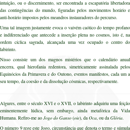
intuição, ou o discernimento, ser encontrada a escapatória libertadora
das contingências do mundo, figuradas pelos movimentos horário e
anti-horário impostos pelos meandros instauradores do percurso.
Uma tal imagem justamente evoca o vaivém caótico do tempo profano
e indiferenciado que antecede a inserção plena no cosmos, isto é, na
ordem cíclica sagrada, alcançada uma vez ocupado o centro do
labirinto.
Nisso consiste um dos magnos mistérios que o calendário anual
encerra, qual hierofania redentora, simetricamente assinalada pelos
Equinócios da Primavera e do Outono, eventos manifestos, cada um a
seu tempo, da coesão e da dissolução cósmicas, respectivamente.
Algures, entre o século XVI e o XVII, o labirinto adquiriu uma feição
eminentemente lúdica, sem embargo, ainda metafórica da Vida
Humana. Refiro-me ao
Jogo do Ganso
(
oie
), da
Oca
, ou da
Glória
.
O número 9 rege este Jogo, circunstância que denota o termo e súmula