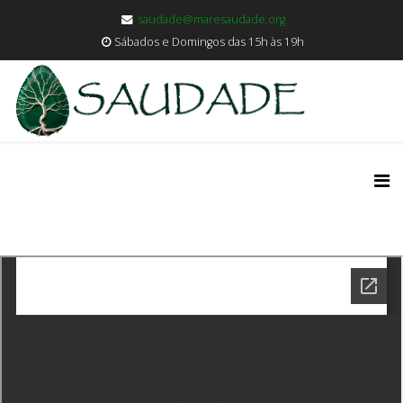
saudade@maresaudade.org
Sábados e Domingos das 15h às 19h