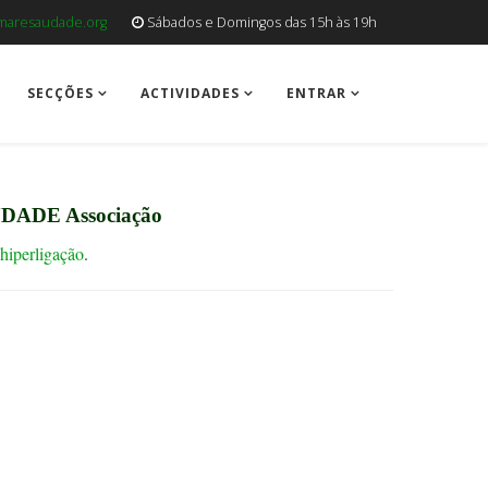
aresaudade.org
Sábados e Domingos das 15h às 19h
SECÇÕES
ACTIVIDADES
ENTRAR
DADE Associação
 hiperligação
.