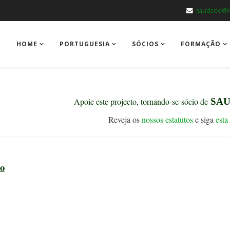
saudade@m
HOME
PORTUGUESIA
SÓCIOS
FORMAÇÃO
Apoie este projecto, tornando-se
sócio de
SAU
Reveja os
nossos estatutos
e siga
esta
ro