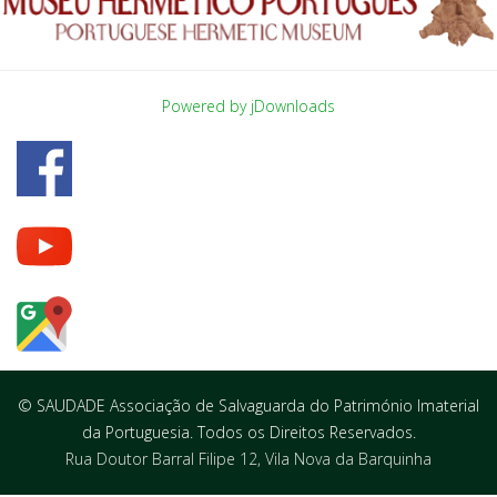
Powered by jDownloads
© SAUDADE Associação de Salvaguarda do Património Imaterial
da Portuguesia. Todos os Direitos Reservados.
Rua Doutor Barral Filipe 12, Vila Nova da Barquinha