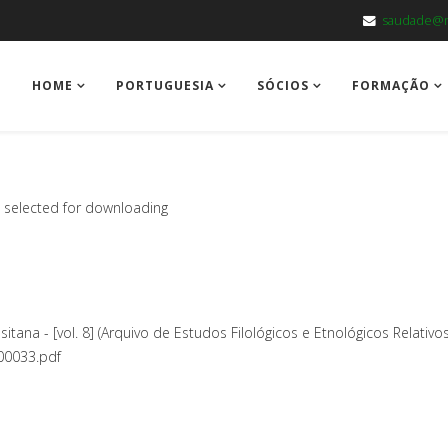
saudade@m
HOME
PORTUGUESIA
SÓCIOS
FORMAÇÃO
es selected for downloading
sitana - [vol. 8] (Arquivo de Estudos Filológicos e Etnológicos Relativos
00033.pdf