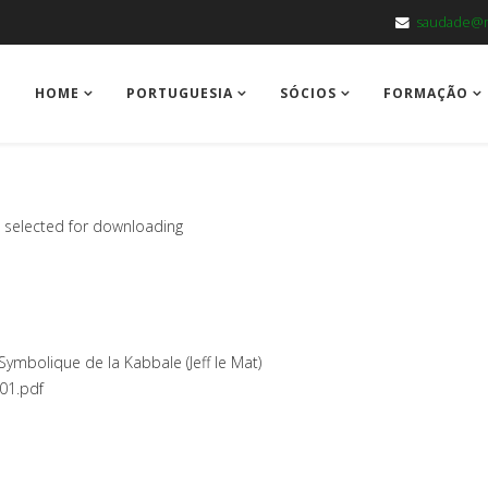
saudade@m
HOME
PORTUGUESIA
SÓCIOS
FORMAÇÃO
es selected for downloading
Symbolique de la Kabbale (Jeff le Mat)
01.pdf