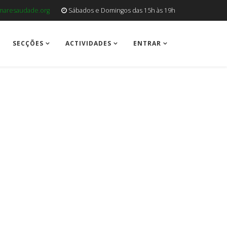
aresaudade.org
Sábados e Domingos das 15h às 19h
SECÇÕES
ACTIVIDADES
ENTRAR