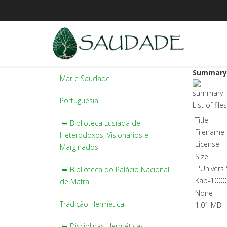
Summary
Mar e Saudade
Portuguesia
List of fil
Title
➥ Biblioteca Lusíada de
Filename
Heterodoxos, Visionários e
License
Marginados
Size
L'Univers 
➥ Biblioteca do Palácio Nacional
Kab-1000
de Mafra
None
Tradição Hermética
1.01 MB
➥ Disciplinas Herméticas