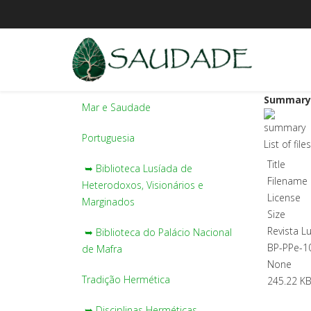
Summary
Mar e Saudade
Portuguesia
List of fil
Title
➥ Biblioteca Lusíada de
Filename
Heterodoxos, Visionários e
License
Marginados
Size
Revista Lu
➥ Biblioteca do Palácio Nacional
BP-PPe-1
de Mafra
None
Tradição Hermética
245.22 K
➥ Disciplinas Herméticas