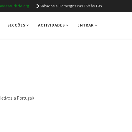
aresaudade.org
Sábados e Domingos das 15h às 19h
SECÇÕES
ACTIVIDADES
ENTRAR
lativos a Portugal)