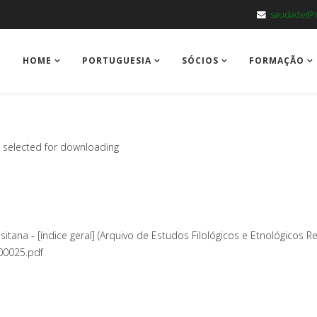
saudade@m
HOME
PORTUGUESIA
SÓCIOS
FORMAÇÃO
es selected for downloading
sitana - [índice geral] (Arquivo de Estudos Filológicos e Etnológicos Re
00025.pdf
B