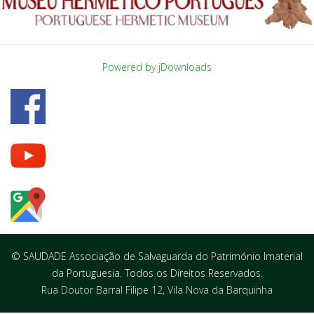
Powered by jDownloads
© SAUDADE Associação de Salvaguarda do Património Imaterial
da Portuguesia. Todos os Direitos Reservados.
Rua Doutor Barral Filipe 12, Vila Nova da Barquinha