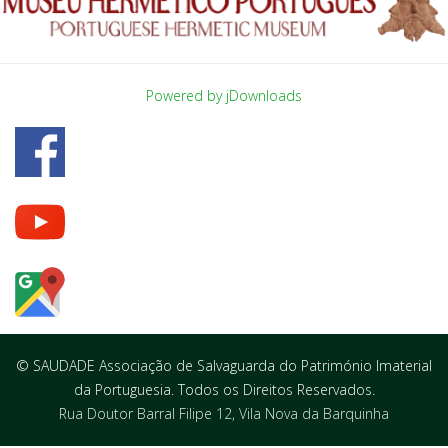
Powered by jDownloads
© SAUDADE Associação de Salvaguarda do Património Imaterial
da Portuguesia. Todos os Direitos Reservados.
Rua Doutor Barral Filipe 12, Vila Nova da Barquinha