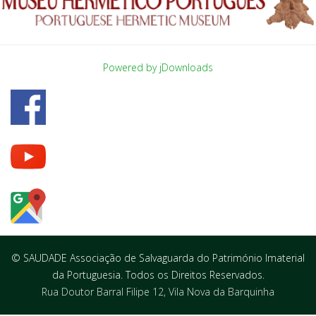
Powered by jDownloads
© SAUDADE Associação de Salvaguarda do Património Imaterial
da Portuguesia. Todos os Direitos Reservados.
Rua Doutor Barral Filipe 12, Vila Nova da Barquinha