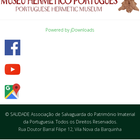
Powered by jDownloads
© SAUDADE Associação de Salvaguarda do Património Imaterial
da Portuguesia. Todos os Direitos Reservados.
Rua Doutor Barral Filipe 12, Vila Nova da Barquinha