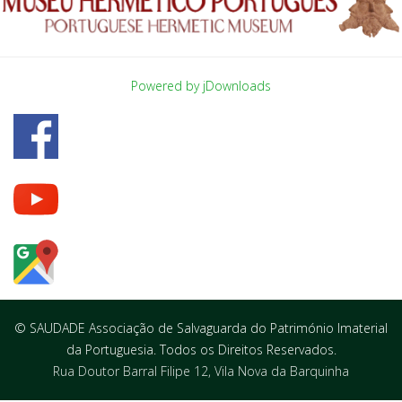
Powered by jDownloads
© SAUDADE Associação de Salvaguarda do Património Imaterial
da Portuguesia. Todos os Direitos Reservados.
Rua Doutor Barral Filipe 12, Vila Nova da Barquinha