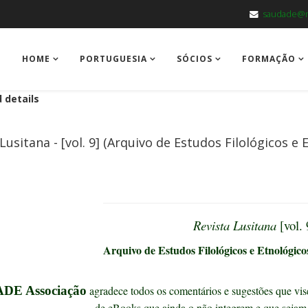
saudade@m
HOME
PORTUGUESIA
SÓCIOS
FORMAÇÃO
 details
Lusitana - [vol. 9] (Arquivo de Estudos Filológicos e
Revista Lusitana
[vol. 
Arquivo de Estudos Filológicos e Etnológico
DE Associação
agradece todos os comentários e sugestões que vise
de eBooks que ainda o não integrem e que sejam 