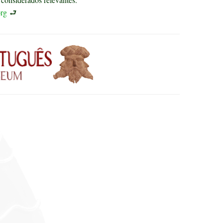
rg
⮐
s