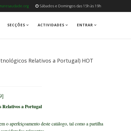
aresaudade.org
Sábados e Domingos das 15h às 19h
SECÇÕES
ACTIVIDADES
ENTRAR
 Etnológicos Relativos a Portugal)
HOT
9]
s Relativos a Portugal
m o aperfeiçoamento deste catálogo, tal como a partilha
considerados relevantes.