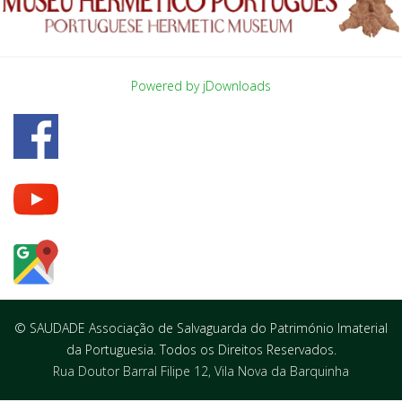
Powered by jDownloads
© SAUDADE Associação de Salvaguarda do Património Imaterial
da Portuguesia. Todos os Direitos Reservados.
Rua Doutor Barral Filipe 12, Vila Nova da Barquinha