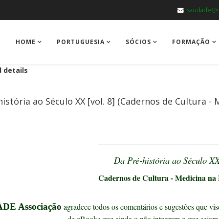
saudade@m
HOME
PORTUGUESIA
SÓCIOS
FORMAÇÃO
 details
istória ao Século XX [vol. 8] (Cadernos de Cultura - 
Da Pré-história ao Século X
Cadernos de Cultura - Medicina na B
DE Associação
agradece todos os comentários e sugestões que vise
de eBooks que ainda o não integrem e que sejam 