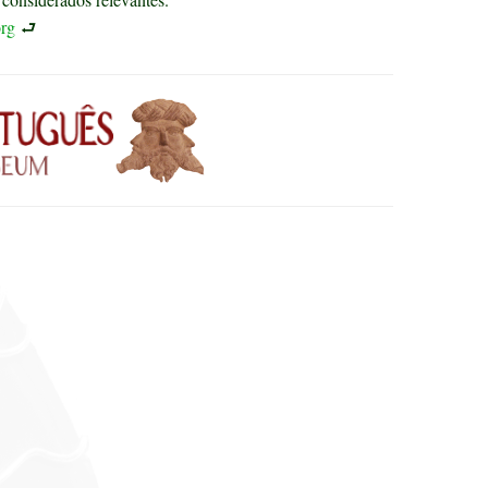
rg
⮐
s