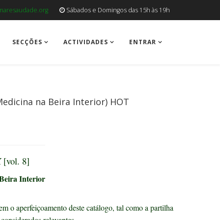
aresaudade.org
Sábados e Domingos das 15h às 19h
SECÇÕES
ACTIVIDADES
ENTRAR
Medicina na Beira Interior)
HOT
X
[vol. 8]
eira Interior
m o aperfeiçoamento deste catálogo, tal como a partilha
considerados relevantes.