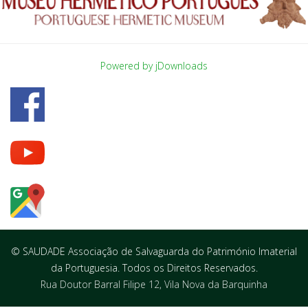
Powered by jDownloads
© SAUDADE Associação de Salvaguarda do Património Imaterial
da Portuguesia. Todos os Direitos Reservados.
Rua Doutor Barral Filipe 12, Vila Nova da Barquinha