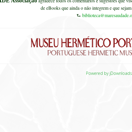
DE Associação
agradece todos os comentários e sugestões que vise
de eBooks que ainda o não integrem e que sejam 
⮑
biblioteca@maresaudade.o
Powered by jDownload