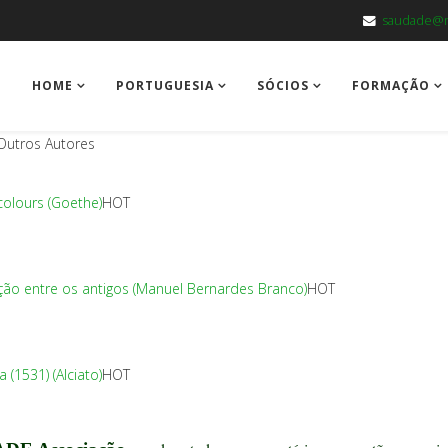
saudade@m
HOME
PORTUGUESIA
SÓCIOS
FORMAÇÃO
Outros Autores
colours (Goethe)
HOT
ação entre os antigos (Manuel Bernardes Branco)
HOT
(1531) (Alciato)
HOT