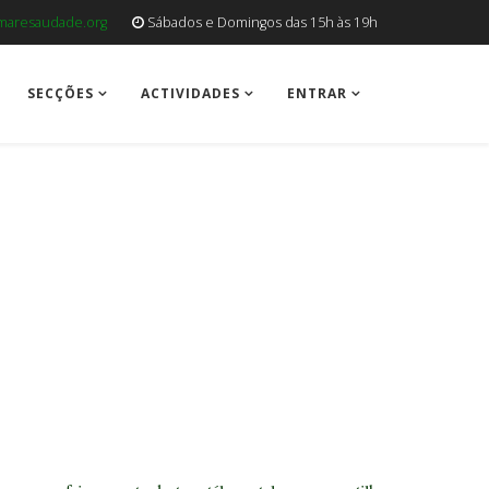
aresaudade.org
Sábados e Domingos das 15h às 19h
SECÇÕES
ACTIVIDADES
ENTRAR