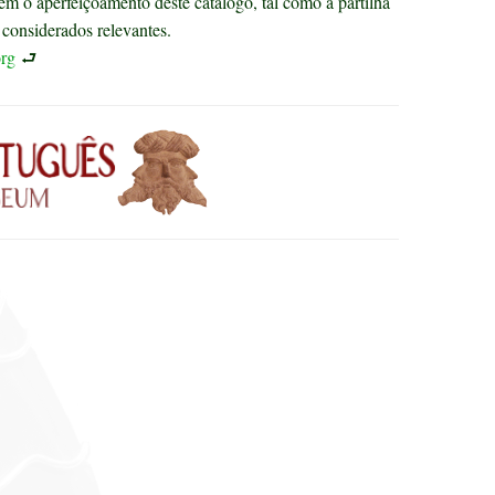
m o aperfeiçoamento deste catálogo, tal como a partilha
considerados relevantes.
rg
⮐
s