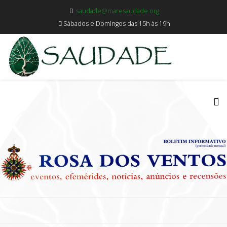
saudade@maresaudade.org
Sábados e Domingos das 15h às 19h