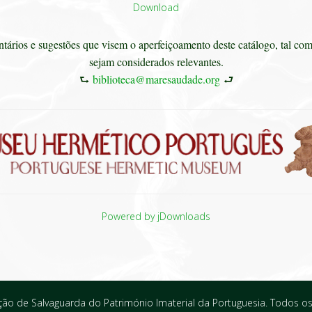
Download
ários e sugestões que visem o aperfeiçoamento deste catálogo, tal com
sejam considerados relevantes.
⮑
biblioteca@maresaudade.org
⮐
Powered by jDownloads
o de Salvaguarda do Património Imaterial da Portuguesia. Todos os 