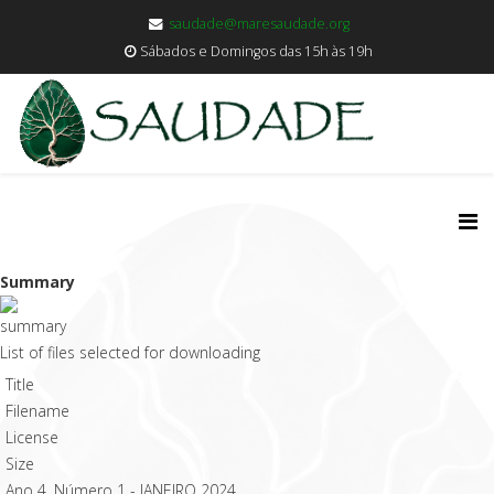
saudade@maresaudade.org
Sábados e Domingos das 15h às 19h
Summary
List of files selected for downloading
Title
Filename
License
Size
Ano 4, Número 1 - JANEIRO 2024