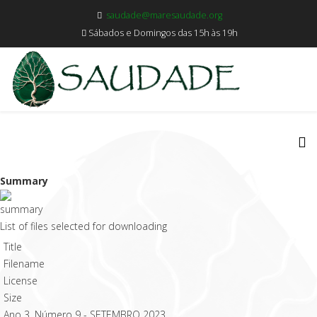
saudade@maresaudade.org
Sábados e Domingos das 15h às 19h
Summary
List of files selected for downloading
Title
Filename
License
Size
Ano 3, Número 9 - SETEMBRO 2023