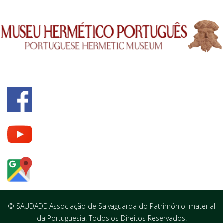
© SAUDADE Associação de Salvaguarda do Património Imaterial
da Portuguesia. Todos os Direitos Reservados.