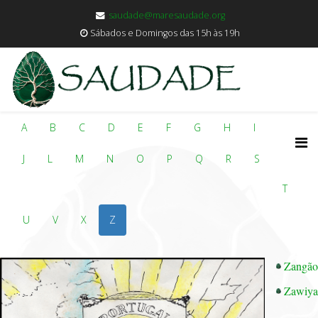
saudade@maresaudade.org
Sábados e Domingos das 15h às 19h
A
B
C
D
E
F
G
H
I
J
L
M
N
O
P
Q
R
S
T
U
V
X
Z
Zangão
Zawiya