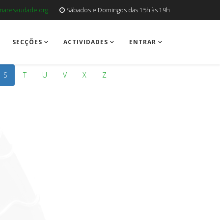
aresaudade.org
Sábados e Domingos das 15h às 19h
SECÇÕES
ACTIVIDADES
ENTRAR
S
T
U
V
X
Z