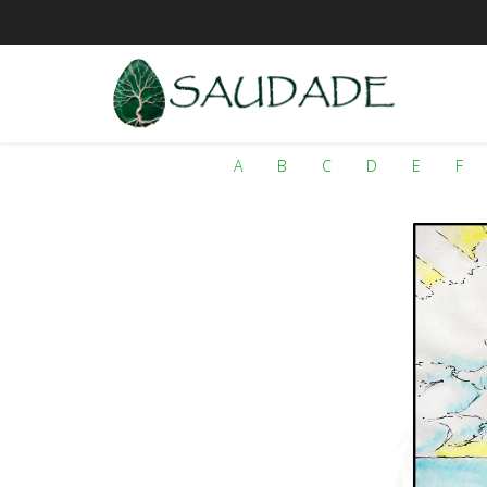
A
B
C
D
E
F