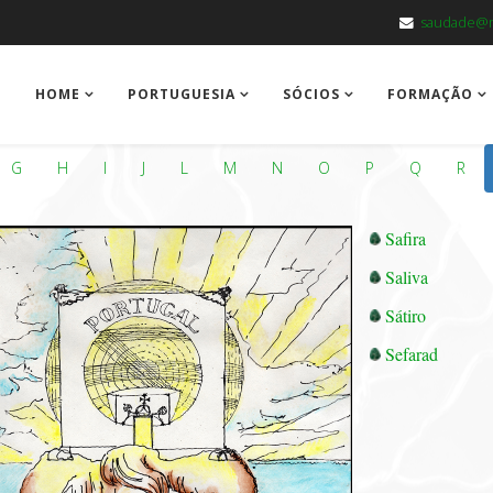
saudade@m
HOME
PORTUGUESIA
SÓCIOS
FORMAÇÃO
G
H
I
J
L
M
N
O
P
Q
R
Safira
Saliva
Sátiro
Sefarad